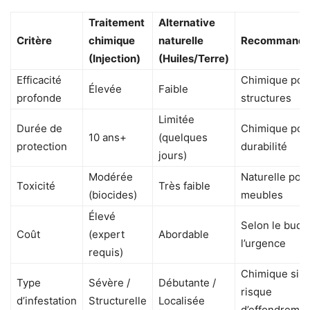
Traitement
Alternative
Critère
chimique
naturelle
Recommanda
(Injection)
(Huiles/Terre)
Efficacité
Chimique pour
Élevée
Faible
profonde
structures
Limitée
Durée de
Chimique pour
10 ans+
(quelques
protection
durabilité
jours)
Modérée
Naturelle pour
Toxicité
Très faible
(biocides)
meubles
Élevé
Selon le budg
Coût
(expert
Abordable
l’urgence
requis)
Chimique si
Type
Sévère /
Débutante /
risque
d’infestation
Structurelle
Localisée
d’effondreme