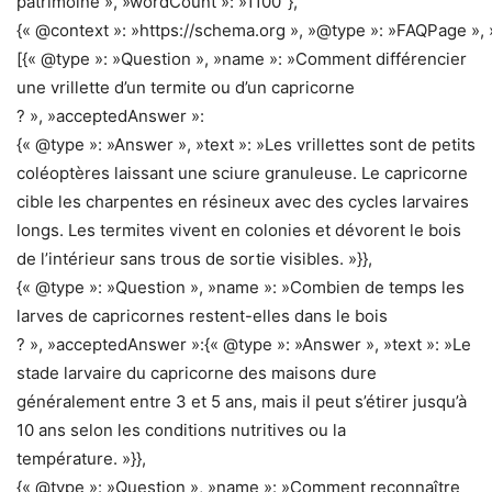
patrimoine », »wordCount »: »1100″},
{« @context »: »https://schema.org », »@type »: »FAQPage », 
[{« @type »: »Question », »name »: »Comment différencier
une vrillette d’un termite ou d’un capricorne
? », »acceptedAnswer »:
{« @type »: »Answer », »text »: »Les vrillettes sont de petits
coléoptères laissant une sciure granuleuse. Le capricorne
cible les charpentes en résineux avec des cycles larvaires
longs. Les termites vivent en colonies et dévorent le bois
de l’intérieur sans trous de sortie visibles. »}},
{« @type »: »Question », »name »: »Combien de temps les
larves de capricornes restent-elles dans le bois
? », »acceptedAnswer »:{« @type »: »Answer », »text »: »Le
stade larvaire du capricorne des maisons dure
généralement entre 3 et 5 ans, mais il peut s’étirer jusqu’à
10 ans selon les conditions nutritives ou la
température. »}},
{« @type »: »Question », »name »: »Comment reconnaître