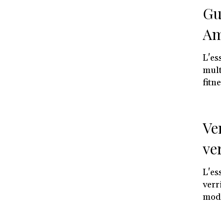
Gu
Am
L'es
mult
fitne
Ve
ve
L'es
verr
mode