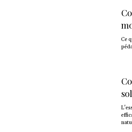
Co
mo
Ce q
péda
Co
so
L'es
effi
natu