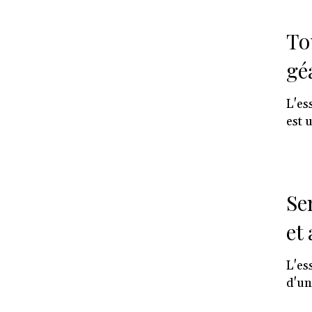
To
gé
L'es
est 
Se
et
L'es
d'un