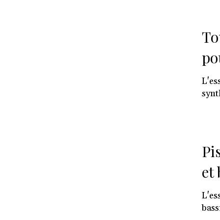
Tou
po
L'es
synt
Pi
et
L'es
bass