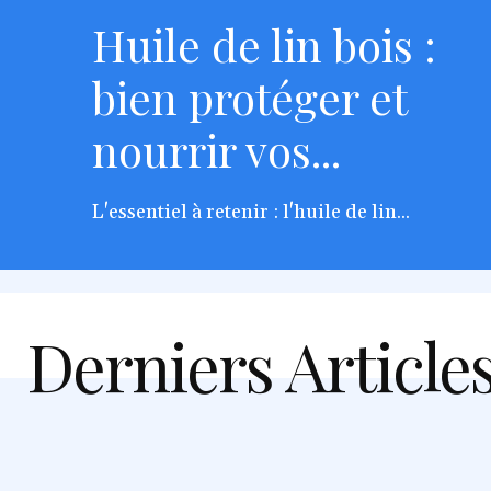
Huile de lin bois :
bien protéger et
nourrir vos...
L'essentiel à retenir : l'huile de lin...
Derniers Article