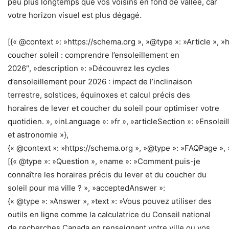
peu plus longtemps que vos voisins en fond de vallée, car
votre horizon visuel est plus dégagé.
[{« @context »: »https://schema.org », »@type »: »Article », »
coucher soleil : comprendre l’ensoleillement en
2026″, »description »: »Découvrez les cycles
d’ensoleillement pour 2026 : impact de l’inclinaison
terrestre, solstices, équinoxes et calcul précis des
horaires de lever et coucher du soleil pour optimiser votre
quotidien. », »inLanguage »: »fr », »articleSection »: »Ensolei
et astronomie »},
{« @context »: »https://schema.org », »@type »: »FAQPage », 
[{« @type »: »Question », »name »: »Comment puis-je
connaître les horaires précis du lever et du coucher du
soleil pour ma ville ? », »acceptedAnswer »:
{« @type »: »Answer », »text »: »Vous pouvez utiliser des
outils en ligne comme la calculatrice du Conseil national
de recherches Canada en renseignant votre ville ou vos