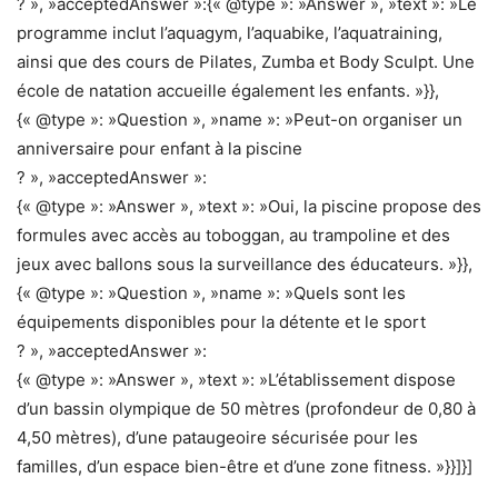
? », »acceptedAnswer »:{« @type »: »Answer », »text »: »Le
programme inclut l’aquagym, l’aquabike, l’aquatraining,
ainsi que des cours de Pilates, Zumba et Body Sculpt. Une
école de natation accueille également les enfants. »}},
{« @type »: »Question », »name »: »Peut-on organiser un
anniversaire pour enfant à la piscine
? », »acceptedAnswer »:
{« @type »: »Answer », »text »: »Oui, la piscine propose des
formules avec accès au toboggan, au trampoline et des
jeux avec ballons sous la surveillance des éducateurs. »}},
{« @type »: »Question », »name »: »Quels sont les
équipements disponibles pour la détente et le sport
? », »acceptedAnswer »:
{« @type »: »Answer », »text »: »L’établissement dispose
d’un bassin olympique de 50 mètres (profondeur de 0,80 à
4,50 mètres), d’une pataugeoire sécurisée pour les
familles, d’un espace bien-être et d’une zone fitness. »}}]}]