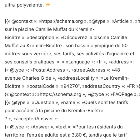
ultra-polyvalente.
[{« @context »: »https://schema.org », »@type »: »Article », »
sur la piscine Camille Muffat du Kremlin-
Bicêtre », »description »: »Découvrez la piscine Camille
Muffat au Kremlin-Bicêtre : son bassin olympique de 50
mètres sous verrière, ses tarifs, ses activités d’aquabike et
ses conseils pratiques. », »inLanguage »: »fr », »address »:
{« @type »: »PostalAddress », »streetAddress »: »48
avenue Charles Gide », »addressLocality »: »Le Kremlin-
Bicêtre », »postalCode »: »94270″, »addressCountry »: »FR »}
{« @context »: »https://schema.org », »@type »: »FAQPage », 
[{« @type »: »Question », »name »: »Quels sont les tarifs
pour accéder à la piscine du Kremlin-Bicêtre
? », »acceptedAnswer »:
{« @type »: »Answer », »text »: »Pour les résidents du
territoire, l’entrée adulte est à 3,80 €, tandis que le tarif