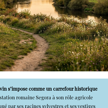
uvin s’impose comme un carrefour historique
e station romaine Segora à son rôle agricole
ué par ses racines sylvestres et ses vestiges