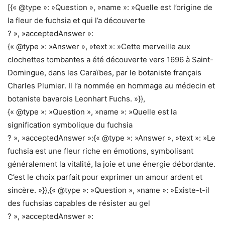
[{« @type »: »Question », »name »: »Quelle est l’origine de
la fleur de fuchsia et qui l’a découverte
? », »acceptedAnswer »:
{« @type »: »Answer », »text »: »Cette merveille aux
clochettes tombantes a été découverte vers 1696 à Saint-
Domingue, dans les Caraïbes, par le botaniste français
Charles Plumier. Il l’a nommée en hommage au médecin et
botaniste bavarois Leonhart Fuchs. »}},
{« @type »: »Question », »name »: »Quelle est la
signification symbolique du fuchsia
? », »acceptedAnswer »:{« @type »: »Answer », »text »: »Le
fuchsia est une fleur riche en émotions, symbolisant
généralement la vitalité, la joie et une énergie débordante.
C’est le choix parfait pour exprimer un amour ardent et
sincère. »}},{« @type »: »Question », »name »: »Existe-t-il
des fuchsias capables de résister au gel
? », »acceptedAnswer »: