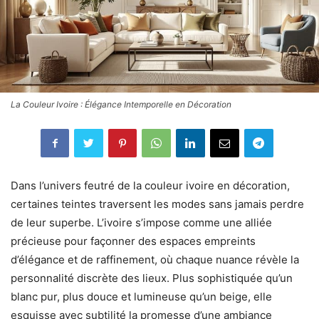
La Couleur Ivoire : Élégance Intemporelle en Décoration
Dans l’univers feutré de la couleur ivoire en décoration, certaines teintes traversent les modes sans jamais perdre de leur superbe. L’ivoire s’impose comme une alliée précieuse pour façonner des espaces empreints d’élégance et de raffinement, où chaque nuance révèle la personnalité discrète des lieux. Plus sophistiquée qu’un blanc pur, plus douce et lumineuse qu’un beige, elle esquisse avec subtilité la promesse d’une ambiance chaleureuse, quelle que soit la pièce de la maison. À mi-chemin entre tradition et modernité, la peinture murale ivoire s’adapte aux multiples visages de nos intérieurs grâce à une polyvalence sans égal. Explorons ensemble ses associations de couleurs, ses applications concrètes, et découvrons comment éviter tout rendu fade en jouant sur les textures et matières jusque dans le moindre détail. Adopter l’ivoire, c’est choisir un art de vivre qui conjugue authenticité, douceur et audace subtile. Les atouts essentiels de la couleur ivoire en décoration Impossible d’évoquer l’ivoire sans célébrer d’abord sa luminosité diffuse, signature d’une palette neutre qui transcende les époques. Cette teinte aux reflets lactés installe une clarté apaisante et invite généreusement la lumière naturelle à sublimer chaque recoin. On affectionne aussi ce ton pour la chaleur douce qu’il dégage, bien loin de l’austérité du blanc pur. Adoptez-le pour envelopper un vaste salon ou un couloir sombre : il confère immédiatement une sensation d’accueil et de sérénité, peu importe l’exposition de la pièce. La couleur ivoire devient ainsi une base idéale pour la décoration intérieure. L’ivoire, allié de la polyvalence décorative Rares sont les couleurs capables de s’harmoniser à tous les styles – classique épuré, contemporain, campagne chic ou même bohème. Véritable caméléon, l’ivoire peut revêtir tour à tour le rôle de toile de fond ou se décliner sur les boiseries et moulures, magnifiant ainsi mobilier ancien ou lignes modernes. Sa polyvalence en fait une valeur sûre pour toutes les envies déco. Sa capacité à révéler subtilement objets d’art, livres précieux ou textiles délicats en fait le choix privilégié de celles et ceux animés par l’amour du détail soigné. Un simple vase en céramique sablée posé sur un meuble peint d’ivoire attire immanquablement l’œil, illustrant la noblesse discrète de cette teinte. Un socle idéal pour créer une ambiance chaleureuse Instinctivement, notre regard associe les teintes neutres telles que l’ivoire à des sensations de confort et de douceur. En tant que base pour la décoration, cette nuance atténue la dureté des volumes et participe à l’intimité d’un salon familial, à la détente invitée dans une chambre ou au cocooning retrouvé dans une salle de bain. De nombreuses anecdotes d’appartements parisiens témoignent de l’effet apaisant que procure la peinture murale ivoire, notamment lorsque la hauteur sous plafond redonne toute sa majesté aux corniches et cimaises, révélant ainsi la beauté architecturale des lieux. Comment différencier l’ivoire du beige et du blanc pur ? Dans la quête de l’équilibre parfait, distinguer précisément l’ivoire du beige et du blanc s’avère essentiel. Ce nuancier de blancs colorés séduit par sa singularité, mais chaque version délivre ses propres effets visuels uniques et impacte la perception globale de l’espace. Tandis que le blanc pur éclaire totalement sans concessions, pouvant parfois manquer de personnalité ou sembler médical dans certains contextes, l’ivoire offre une touche de chaleur subtile venue du jaune pâle ou du crème. Le beige quant à lui s’oriente vers des notes plus soutenues, portées par des nuances de marron ou de gris, créant alors un contraste moins marqué avec le mobilier boisé ou chiné. Tableau comparatif : blanc, ivoire, beige Teinte Luminosité Chaleur visuelle Effet recherché Blanc pur Très élevée Faible Modernité, aseptisation, agrandir les espaces Ivoire Élevée Doux, chaleureux Convivialité, raffinement intemporel Beige Moyenne Marquée Tonalités terreuses, esprit cosy vintage Gardez en mémoire la différence ivoire/beige/blanc lors de vos choix déco afin d’éviter toute erreur de tonalité, particulièrement si vous hésitez entre ambiance lumineuse, minimaliste ou intimiste. Une bonne compréhension des nuances garantit l’harmonie de votre intérieur et la cohérence du projet décoratif. Quelles associations de couleurs privilégier avec l’ivoire ? Associée à d’autres teintes, la couleur ivoire se prête aux audaces sans jamais agresser le regard. Plusieurs associations de couleurs gagnantes permettent de structurer un espace tout en préservant une harmonie naturelle et sophistiquée, véritable signature de l’élégance française. Pour ceux qui souhaitent aller plus loin dans la personnalisation de leur habitat et bénéficier d'un intérieur résolument moderne, découvrir les avantages proposés par la maison connectée et la domotique facile permet d’allier esthétique, confort et praticité au quotidien. Pour celles et ceux qui osent, la combinaison avec couleurs vives dynamise l’ensemble : terracotta solaire, vert sauge rafraîchissant ou bleu profond évoquant la profondeur marine donnent une âme singulière au décor. Les intérieurs contemporains s’aventurent également à marier l’ivoire avec un gris anthracite, équilibrant la douceur du fond et la force graphique des contrastes. Palette idéale autour de l’ivoire Vert sauge pour une touche organique et élégante Bleu profond pour souligner une allure classique ou méditerranéenne Terracotta qui insuffle caractère et soleil Gris anthracite pour ponctuer une structure contemporaine forte Camaïeux de bruns tabac ou cognac, idéals pour réchauffer avec subtilité La clé réside souvent dans la proportion : oser le twist d’un fauteuil moutarde ou d’une poterie artisanale sur fond ivoire équilibre le classicisme et l’originalité, créant un effet visuel impactant mais jamais criard. Ces touches colorées réveillent la base ivoire et affirment la personnalité de l’espace. Mariage réussi avec les autres teintes neutres L’ivoire valorise admirablement les matières naturelles et les tons sourds tels que le lin, le chanvre ou la laine écrue. Superposer plusieurs blancs cassés, ivoires et greiges accentue l’aspect enveloppant et donne du relief sans risquer la monotonie. Cette approche crée une atmosphère harmonieuse et feutrée, propice au bien-être. Réaliser une base pour la décoration monochrome ne doit rien laisser au hasard. Il convient de jouer sur valeurs et saturations en variant coussins, rideaux, tapis afin que la personnalité de l’espace se déploie en nuance plutôt que dans le clinquant. C’est là tout l’art de la subtilité décorative, chère à l’esprit français. Applications concrètes de la couleur ivoire selon les pièces Dans chaque pièce de la maison, la teinte ivoire mérite un traitement particulier pour exprimer tout son potentiel et transformer l’atmosphère selon la destination du lieu. Quelques astuces et conseils déco permettent de maximiser ses propriétés lumineuses et apaisantes, en faisant de chaque espace un écrin élégant et accueillant. Son application se décline facilement, des murs aux plafonds, du mobilier aux accessoires, offrant mille et une possibilités d’expression. L’ivoire est une invitation permanente à la créativité et à la personnalisation. Salon : invitation à la convivialité En toile de fond, la peinture murale ivoire sublime les volumes d’un salon, quelle que soit la taille. Associez-la à un mobilier contrasté – canapés bleu canard, table basse en noyer massif – pour insuffler rythme et respiration à cet espace de réception et de partage. L’ivoire permet d’accueillir la vie quotidienne avec élégance. Ajoutez des textiles moelleux (velours, lin lavé, laine bouclée) ainsi que quelques touches dorées ou cuivre vieilli : l’ensemble gagne instantanément en raffinement et évite l’écueil du total look trop sage. Le jeu des matières anime la pièce et rend l’ambiance vivante. Chambre : sérénité et douceur affirmées Installer une atmosphère précieuse dans la chambre réclame un équilibre subtil entre pureté et confort. Peindre seulement le mur derrière la tête de lit en ivoire, tout en optant pour un linge de lit blanc et des coussins vert sauge ou terracotta, favorise le repos tout en personnalisant la pièce. L’ivoire devient ici synonyme de sérénité et d’intimité. Finalisez ce décor avec un éclairage chaleureux (lampes à abat-jour tissu, guirlandes LED) et d’épais rideaux naturels pour composer un univers paisible, propice à la détente nocturne. Chaque élément contribue à la construction d’un cocon raffiné. Salle de bain : fraîcheur et lumière au quotidien Longtemps délaissée, la salle de bain mérite sa part de sophistication. L’ivoire y trouve sa vocation en magnifiant la faïence blanche existante, ou lorsqu’il dialogue avec les détails noirs mats et miroirs cerclés de métal. Osez quelques accessoires en bois blond ou pierre naturelle pour renforcer le sentiment de spa intime et élégant. Jouer sur différentes finitions (mat, satiné, brillant) aux abords de la baignoire ou du lavabo crée un jeu lumineux captivant, repoussant ainsi tout risque d’ambiance terne ou ordinaire. Le résultat : une salle de bain à la fois moderne et intemporelle. Techniques pour éviter un rendu fade : textures, matières & astuces professionnelles Maîtriser la couleur ivoire en décoration implique une attention méticuleuse portée à la composition globale du décor. Pour éviter la monotonie, il suffit souvent de diversifier les contrastes tactiles autant que chromatiques. L’ivoire gagne en profondeur lorsqu’il rencontre des matériaux riches et variés. Premier conseil : privilégiez une variété de supports, jouez sur les tissus (lin froissé, coton texturé), les tapis denses et doux, le cuir naturel ou même le cannage pour inviter la main à s’attarder. Côté peinture, alternez mat et satin sur différents pans de mur pour capturer la lumière tout en modérant les reflets. Cette diversité apporte une dimension sensorielle inédit